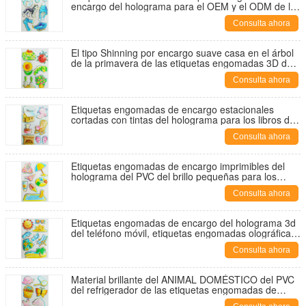
encargo del holograma para el OEM y el ODM de los
niños disponibles
Consulta ahora
El tipo Shinning por encargo suave casa en el árbol
de la primavera de las etiquetas engomadas 3D del
holograma de la flor diseña
Consulta ahora
Etiquetas engomadas de encargo estacionales
cortadas con tintas del holograma para los libros de
recuerdos 2m m ligeramente no tóxicos
Consulta ahora
Etiquetas engomadas de encargo imprimibles del
holograma del PVC del brillo pequeñas para los
jugadores MP3
Consulta ahora
Etiquetas engomadas de encargo del holograma 3d
del teléfono móvil, etiquetas engomadas olográficas
personalizadas
Consulta ahora
Material brillante del ANIMAL DOMÉSTICO del PVC
del refrigerador de las etiquetas engomadas de
encargo coloridas del holograma