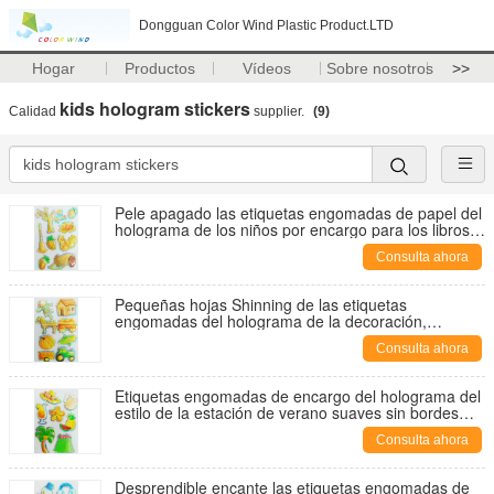
Dongguan Color Wind Plastic Product.LTD
Hogar
Productos
Vídeos
Sobre nosotros
>>
kids hologram stickers
Calidad
supplier.
(9)
Pele apagado las etiquetas engomadas de papel del
holograma de los niños por encargo para los libros
80x120 milímetro
Consulta ahora
Pequeñas hojas Shinning de las etiquetas
engomadas del holograma de la decoración,
etiquetas engomadas personalizadas del holograma
Consulta ahora
Etiquetas engomadas de encargo del holograma del
estilo de la estación de verano suaves sin bordes
dañinos
Consulta ahora
Desprendible encante las etiquetas engomadas de