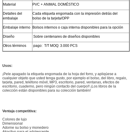
Material
PVC + ANIMAL DOMÉSTICO
Detalles del
Cada etiqueta engomada con la impresión detrás del
embalaje
bolso de la tarjeta/OPP
Embalaje interno
Bolsos internos o caja interna disponibles para la opción
Diseño
Sobre centenares de diseños disponibles
Otros términos
pago: T/T MOQ: 3.000 PCS
Usos:
¡Pele apagado la etiqueta engomada de la hoja del forro, y apliqúese a
cualquier objeto que usted tenga gusto, por ejemplo el bolso, del libro, regalo,
tarjeta, pared, teléfono móvil, MP3, escritorio, pared, ventanas, efectos de
escritorio, cuaderno, pero ningún contacto del cuerpo!! ¡Los libros de la
colección están disponibles para su colección también!
Ventaja competitiva:
Colores de lujo
Dimensional
Adorne su bolso y monedero
Atractivo para el adolescente