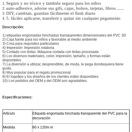
Seguro y no tóxico y también seguro para los niños
1.
auto-adhesivo, adorne sus gifs, cajas, bolsos, tarjetas, libros ......
2.
DIY, cambian, guardan fácilmente el flash diario
3.
5.
fáciles aplicarse, transferir y quitar sin cualquier pegamento
4.
Descripción:
1)
etiquetas engomadas hinchadas transparentes dimensionales del PVC 3D
2)
Caja fuerte para los niños y favorable al medio ambiente
3)
Crea para requisitos particulares
4)
Impresión: Impresión rotatoria
5)
Cortado con tintas: Máquina cortada con tintas procesada
6)
Los diversos materiales, color, impresión, tamaño, y formas están
disponibles
7)
La diversión a utilizar, desprendible, de moda, le pega dondequiera tiene
gusto.
8)
Muy popular para el regalo promocional
9)
El logotipo y los diseños de los clientes están disponibles
10)
Los pedidos del OEM y del ODM son agradables.
Especificaciones:
Artículo
Etiqueta engomada hinchada transparente del PVC para la
decoración
Medida
80 x 120m m