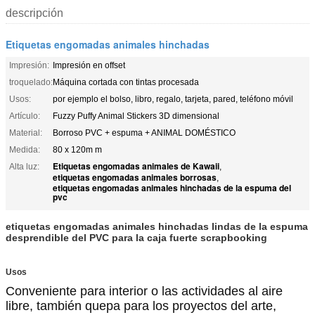
descripción
Etiquetas engomadas animales hinchadas
Impresión:
Impresión en offset
troquelado:
Máquina cortada con tintas procesada
Usos:
por ejemplo el bolso, libro, regalo, tarjeta, pared, teléfono móvil
Artículo:
Fuzzy Puffy Animal Stickers 3D dimensional
Material:
Borroso PVC + espuma + ANIMAL DOMÉSTICO
Medida:
80 x 120m m
Etiquetas engomadas animales de Kawaii
Alta luz:
,
etiquetas engomadas animales borrosas
,
etiquetas engomadas animales hinchadas de la espuma del
pvc
etiquetas engomadas animales hinchadas lindas de la espuma
desprendible del PVC para la caja fuerte scrapbooking
Usos
Conveniente para interior o las actividades al aire
libre, también quepa para los proyectos del arte,