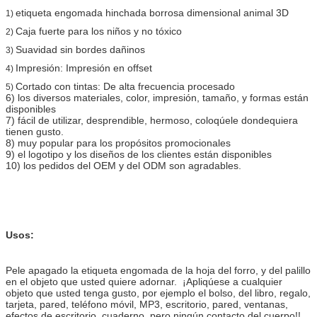
etiqueta engomada hinchada borrosa dimensional animal 3D
1)
Caja fuerte para los niños y no tóxico
2)
Suavidad sin bordes dañinos
3)
Impresión: Impresión en offset
4)
Cortado con tintas: De alta frecuencia procesado
5)
6) los diversos materiales, color, impresión, tamaño, y formas están
disponibles
7) fácil de utilizar, desprendible, hermoso, coloqúele dondequiera
tienen gusto.
8) muy popular para los propósitos promocionales
9) el logotipo y los diseños de los clientes están disponibles
10) los pedidos del OEM y del ODM son agradables.
Usos:
Pele apagado la etiqueta engomada de la hoja del forro, y del palillo
en el objeto que usted quiere adornar. ¡Apliqúese a cualquier
objeto que usted tenga gusto, por ejemplo el bolso, del libro, regalo,
tarjeta, pared, teléfono móvil, MP3, escritorio, pared, ventanas,
efectos de escritorio, cuaderno, pero ningún contacto del cuerpo!!