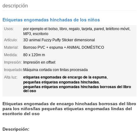
descripción
Etiquetas engomadas hinchadas de los niños
Usos:
por ejemplo el bolso, libro, regalo, tarjeta, pared, teléfono móvil,
MP3, escritorio
Artículo:
3D animal Fuzzy Puffy Sticker dimensional
Material:
Borroso PVC + espuma + ANIMAL DOMÉSTICO
Medida:
80 x 120m m
Impresión:
Impresión en offset
troquelado:
Máquina cortada con tintas procesada
etiquetas engomadas de encargo de la espuma
Alta luz:
,
pequeñas etiquetas engomadas hinchadas
,
pequeñas etiquetas engomadas hinchadas borrosas del libro
del oso
Etiquetas engomadas
de encargo hinchadas
borrosas
del libro
para los niños/las pequeñas etiquetas engomadas lindas del
escritorio del oso
Descripción: