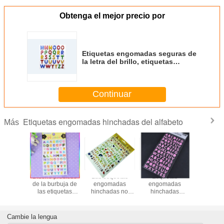
Obtenga el mejor precio por
Etiquetas engomadas seguras de
la letra del brillo, etiquetas
engomadas del alfabeto de los
niños de la guardería
Continuar
Etiquetas engomadas hinchadas del alfabeto
Más
uetas
Diseño precioso
Las etiquetas
Etiquetas
Etique
das de
de la burbuja de
engomadas
engomadas
engom
go del
las etiquetas
hinchadas no
hinchadas
hinch
o de la
engomadas
tóxicas de la letra,
desprendibles del
impermeab
ión de
hinchadas del
cortaron etiquetas
alfabeto para
alfabet
tiquetas
alfabeto de los
engomadas
Shinning hermoso
etique
Cambie la lengua
madas
niños tamaño de
autas-adhesivo
del cuarto de
engomad