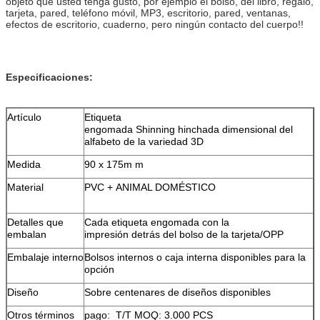
objeto que usted tenga gusto, por ejemplo el bolso, del libro, regalo,
tarjeta, pared, teléfono móvil, MP3, escritorio, pared, ventanas,
efectos de escritorio, cuaderno, pero ningún contacto del cuerpo!!
Especificaciones:
Artículo
Etiqueta
engomada Shinning hinchada dimensional del
alfabeto de la variedad 3D
Medida
90 x 175m m
Material
PVC + ANIMAL DOMÉSTICO
Detalles que
Cada etiqueta engomada con la
embalan
impresión detrás del bolso de la tarjeta/OPP
Embalaje interno
Bolsos internos o caja interna disponibles para la
opción
Diseño
Sobre centenares de diseños disponibles
Otros términos
pago: T/T MOQ: 3.000 PCS