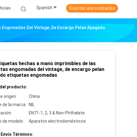
Spanish
ticias
Solicitar una cotización
as Engomadas Del Vintage, De Encargo Pelan Apagado
tiquetas hechas a mano imprimibles de las
etas engomadas del vintage, de encargo pelan
do etiquetas engomadas
del producto:
e origen:
China
 de la marca:
NIL
cación:
EN71-1, 2, 3 & Non-Phthalate
 de modelo:
Aparatos electrodomésticos
 Envío Términos: