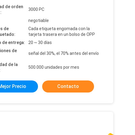
ad de orden
3000 PC
:
:
negotiable
es de
Cada etiqueta engomada con la
uetado:
tarjeta trasera en un bolso de OPP
 de entrega:
20 ~ 30 días
iones de
señal del 30%, el 70% antes del envío
dad de la
500.000 unidades por mes
:
Mejor Precio
Contacto