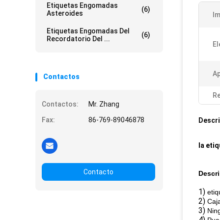
Etiquetas Engomadas
(6)
Asteroides
Im
Etiquetas Engomadas Del
(6)
Recordatorio Del ...
El
Ap
Contactos
Re
Contactos:
Mr. Zhang
Fax:
86-769-89046878
Descri
la eti
Contacto
Descri
1)
eti
2)
Caja
3)
Nin
4)