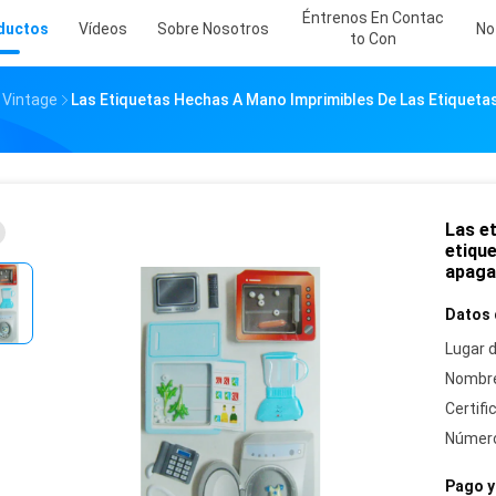
Éntrenos En Contac
ductos
Vídeos
Sobre Nosotros
No
To Con
 Vintage
Las Etiquetas Hechas A Mano Imprimibles De Las Etiquet
Las e
etiqu
apaga
Datos 
Lugar d
Nombre
Certifi
Número
Pago y