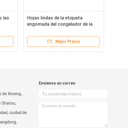
s las
Hojas lindas de la etiqueta
engomada del congelador de la
guete
coctelera de la AIT con los
sca
utensilios de cocinar impresos
Mejor Precio
haba
Envíenos un correo
 de Xinxing.,
 Shatou,
dad, ciudad de
uangdong,