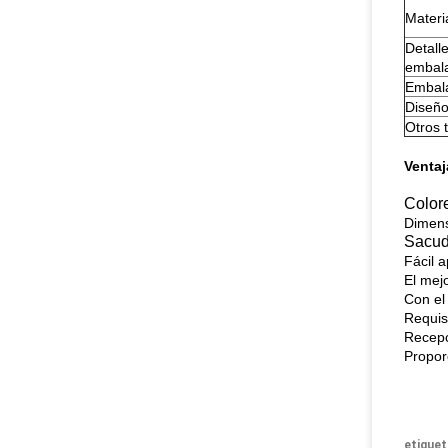
Materi
Detall
embal
Embala
Diseñ
Otros 
Ventaj
Color
Dimens
Sacud
Fácil a
El mej
Con el
Requis
Recepc
Proporc
etiquet