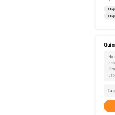
Etiq
Etiq
Quie
No 
apa
¡Gra
Esp