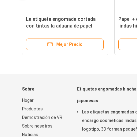
La etiqueta engomada cortada
Papel +
age
con tintas la aduana de papel
lindas h
+
acodada negro cubre el partido de
vintage 
l
fútbol decorativo
cumplea
Mejor Precio
Sobre
Etiquetas engomadas hinch
Hogar
japonesas
Productos
Las etiquetas engomadas 
Demostración de VR
encargo cosméticas lindas
Sobre nosotros
logotipo, 3D forman peque
Noticias