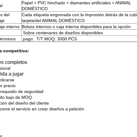
Papel + PVC hinchado + diamantes artificiales + ANIMAL
al
DOMÉSTICO
es del
Cada etiqueta engomada con la impresión detrás de la cubi
aje
tarjeta/del ANIMAL DOMÉSTICO
je interno
Bolsos internos o caja interna disponibles para la opción
o
Sobre centenares de diseños disponibles
términos
pago: T/T MOQ: 3000 PCS
a competitiva:
es completos
ional
ida a jugar
plicarse
or precio
 requisito de seguridad
ito bajo de MOQ
ión del diseño del cliente
ione el servicio en crear diseños a petición
a: