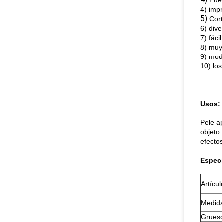
Pue
4) imp
5)
Cort
6) div
7) fáci
8) muy
9) modi
10) lo
Usos:
Pele a
objeto 
efecto
Especi
Artícul
Medid
Grues