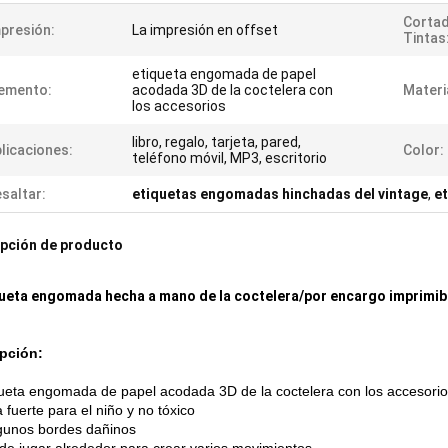
Corta
presión:
La impresión en offset
Tintas
etiqueta engomada de papel
emento:
acodada 3D de la coctelera con
Materi
los accesorios
libro, regalo, tarjeta, pared,
licaciones:
Color:
teléfono móvil, MP3, escritorio
saltar:
etiquetas engomadas hinchadas del vintage
,
e
pción de producto
queta engomada hecha a mano de la coctelera/por encargo imprimi
pción:
queta engomada de papel acodada 3D de la coctelera con los accesori
 fuerte para el niño y no tóxico
gunos bordes dañinos