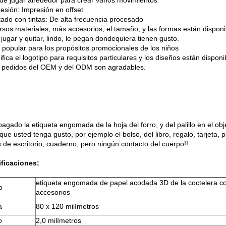
de jugar alrededor para crear varios movimientos
resión: Impresión en offset
ado con tintas: De alta frecuencia procesado
ersos materiales, más accesorios, el tamaño, y las formas están disponi
l jugar y quitar, lindo, le pegan dondequiera tienen gusto.
 popular para los propósitos promocionales de los niños
fica el logotipo para requisitos particulares y los diseños están disponi
s pedidos del OEM y del ODM son agradables.
pagado la etiqueta engomada de la hoja del forro, y del palillo en el ob
que usted tenga gusto, por ejemplo el bolso, del libro, regalo, tarjeta, 
s de escritorio, cuaderno, pero ningún contacto del cuerpo!!
ficaciones:
etiqueta engomada de papel acodada 3D de la coctelera co
o
accesorios
a
80 x 120 milímetros
o
2,0 milímetros