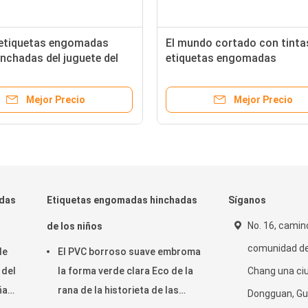
 etiquetas engomadas
El mundo cortado con tinta
inchadas del juguete del
etiquetas engomadas
del PVC para el regalo de
desprendibles del mar del ju
ños Eco amistoso
del vintage de la ventana pe
Mejor Precio
Mejor Precio
diseños
adas
Etiquetas engomadas hinchadas
Síganos
No. 16, camino
de los niños
comunidad de
de
El PVC borroso suave embroma
 del
la forma verde clara Eco de la
Chang una ciu
ñas
rana de la historieta de las
Dongguan, G