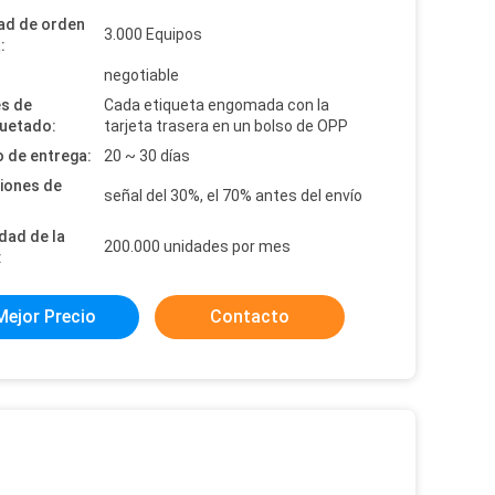
ad de orden
3.000 Equipos
:
:
negotiable
es de
Cada etiqueta engomada con la
uetado:
tarjeta trasera en un bolso de OPP
 de entrega:
20 ~ 30 días
iones de
señal del 30%, el 70% antes del envío
dad de la
200.000 unidades por mes
:
Mejor Precio
Contacto