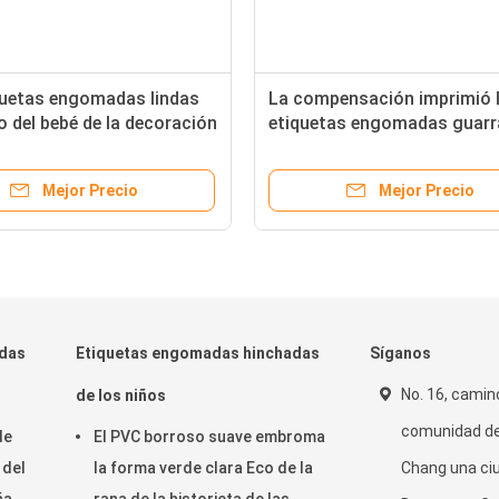
quetas engomadas lindas
La compensación imprimió 
 del bebé de la decoración
etiquetas engomadas guarr
o, estampado de animales
corrientes de la historieta 
que zoológico embroman
la decoración del teléfono m
Mejor Precio
Mejor Precio
as engomadas de la
eta
adas
Etiquetas engomadas hinchadas
Síganos
No. 16, camino
de los niños
comunidad de
de
El PVC borroso suave embroma
 del
la forma verde clara Eco de la
Chang una ciu