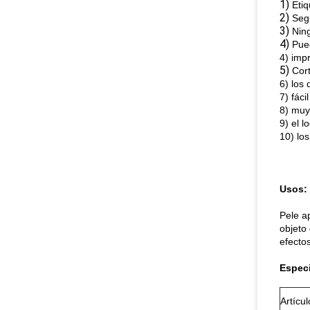
1)
Eti
2)
Seg
3)
Nin
4)
Pue
4) imp
5)
Cort
6) los
7) fáci
8) muy
9) el l
10) lo
Usos:
Pele a
objeto 
efecto
Especi
Artícul