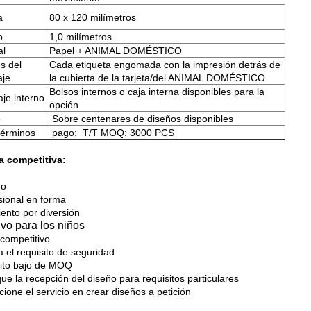
a
80 x 120 milímetros
o
1,0 milímetros
al
Papel + ANIMAL DOMÉSTICO
es del
Cada etiqueta engomada con la impresión detrás de
aje
la cubierta de la tarjeta/del ANIMAL DOMÉSTICO
Bolsos internos o caja interna disponibles para la
je interno
opción
o
Sobre centenares de diseños disponibles
términos
pago: T/T MOQ: 3000 PCS
a competitiva:
do
ional en forma
ento por diversión
ivo para los niños
 competitivo
 el requisito de seguridad
ito bajo de MOQ
ue la recepción del diseño para requisitos particulares
ione el servicio en crear diseños a petición