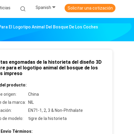
Spanish
ticias
Solicitar una cotización
 Para El Logotipo Animal Del Bosque De Los Coches
etas engomadas de la historieta del diseño 3D
gre para el logotipo animal del bosque de los
s impreso
del producto:
e origen:
China
 de la marca:
NIL
cación:
EN71-1, 2, 3 & Non-Phthalate
 de modelo:
tigre de la historieta
 Envío Términos: