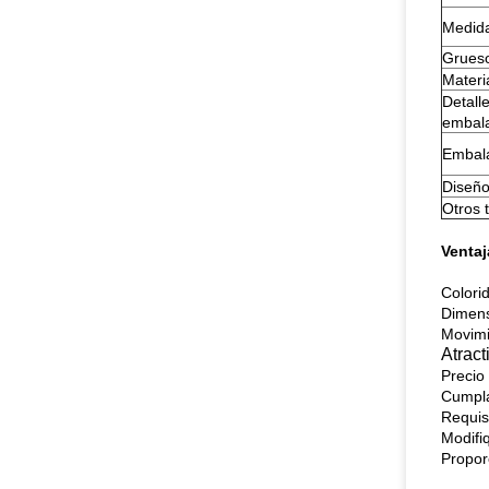
Medid
Grues
Materi
Detall
embal
Embala
Diseñ
Otros 
Ventaj
Colori
Dimens
Movimi
Atract
Precio
Cumpla
Requis
Modifiq
Proporc