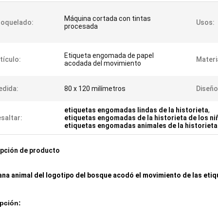
Máquina cortada con tintas
roquelado:
Usos:
procesada
Etiqueta engomada de papel
tículo:
Materi
acodada del movimiento
edida:
80 x 120 milímetros
Diseño
etiquetas engomadas lindas de la historieta
,
saltar:
etiquetas engomadas de la historieta de los ni
etiquetas engomadas animales de la historieta
pción de producto
ana animal del logotipo del bosque acodó el movimiento de las etiq
pción: