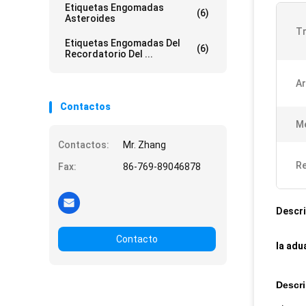
Etiquetas Engomadas
(6)
Asteroides
T
Etiquetas Engomadas Del
(6)
Recordatorio Del ...
Ar
Contactos
M
Contactos:
Mr. Zhang
Re
Fax:
86-769-89046878
Descri
Contacto
la adu
Descri