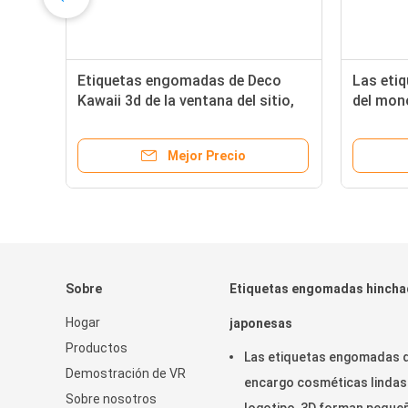
s
Etiquetas engomadas de Deco
Las eti
e
Kawaii 3d de la ventana del sitio,
del mono
etiquetas engomadas acodadas
del libr
s
divertidas 80 x 120 milímetros
del par
Mejor Precio
nte
etiquet
histori
Sobre
Etiquetas engomadas hinch
Hogar
japonesas
Productos
Las etiquetas engomadas 
Demostración de VR
encargo cosméticas lindas
Sobre nosotros