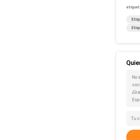
etiquet
Etiq
Etiq
Quie
No i
coc
¡Gra
Esp