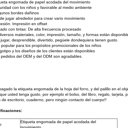
queta engomada de papel acodada del movimiento
uridad con los niños y favorable al medio ambiente
gunos bordes dañinos
de jugar alrededor para crear vario movimiento
resión: Impresión en offset
ado con tintas: De alta frecuencia procesado
 diversos materiales, color, impresión, tamaño, y formas están disponibl
l jugar, desprendible, divertido, pegúele dondequiera tienen gusto.
 popular para los propósitos promocionales de los niños
ogotipo y los diseños de los clientes están disponibles
s pedidos del OEM y del ODM son agradables.
pagado la etiqueta engomada de la hoja del forro, y del palillo en el ob
que usted tenga gusto, por ejemplo el bolso, del libro, regalo, tarjeta, 
s de escritorio, cuaderno, pero ningún contacto del cuerpo!!
ficaciones:
Etiqueta engomada de papel acodada del
o
movimiento