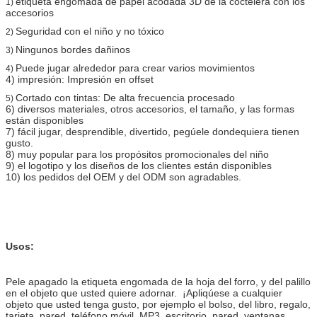
etiqueta engomada de papel acodada 3D de la coctelera con los
1)
accesorios
Seguridad con el niño y no tóxico
2)
Ningunos bordes dañinos
3)
Puede jugar alrededor para crear varios movimientos
4)
4) impresión: Impresión en offset
Cortado con tintas: De alta frecuencia procesado
5)
6) diversos materiales, otros accesorios, el tamaño, y las formas
están disponibles
7) fácil jugar, desprendible, divertido, pegúele dondequiera tienen
gusto.
8) muy popular para los propósitos promocionales del niño
9) el logotipo y los diseños de los clientes están disponibles
10) los pedidos del OEM y del ODM son agradables.
Usos:
Pele apagado la etiqueta engomada de la hoja del forro, y del palillo
en el objeto que usted quiere adornar. ¡Apliqúese a cualquier
objeto que usted tenga gusto, por ejemplo el bolso, del libro, regalo,
tarjeta, pared, teléfono móvil, MP3, escritorio, pared, ventanas,